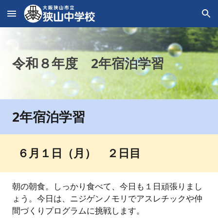
Skip to main content
Skip to navigation
令和８年度 2年宿泊学習
2年宿泊学習
６
月１日（
月
）
２
日目
朝の朝食。しっかり食べて、今日も１日頑張りまし
ょう。今日は、ニジゲンノモリでアスレチックや仲
間づくりプログラムに挑戦します。