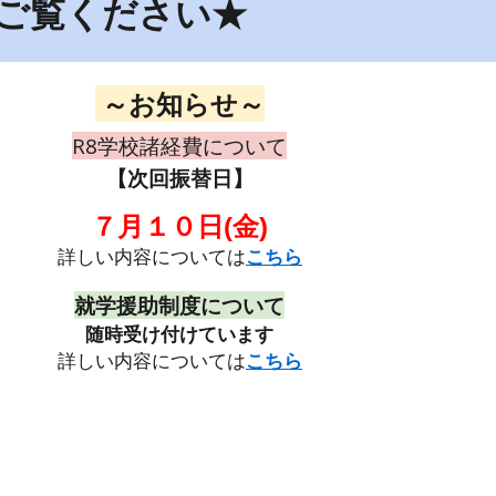
ご覧ください★
～お知らせ～
R8
学
校諸経費について
【
次
回振替日】
７月１０日(金)
詳しい内容については
こちら
就学援助制度について
随時受け付けています
詳しい内容については
こちら