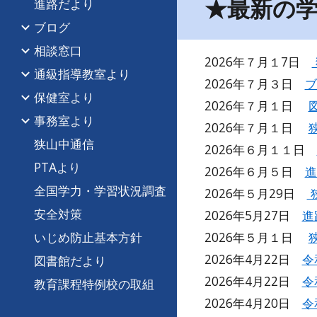
★最新の
進路だより
ブログ
相談窓口
2026年７月１7日
通級指導教室より
2026年
７
月
３
日
保健室より
2026年７月１日
事務室より
2026年
７
月
１
日
狭山中通信
2026年
６
月
１１
日
PTAより
2026年６月５日
進
全国学力・学習状況調査
2026年５月
29
日
安全対策
2026年5月2
7
日
進
いじめ防止基本方針
2026年
５
月１日
2026年4月22日
令
図書館だより
2026年4月22日
令
教育課程特例校の取組
2026年4月20日
令