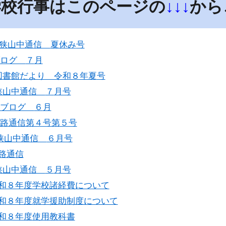
学校行事はこのページの
↓↓↓
から
狭山中通信
夏休み
号
ブログ
７
月
図書館だより 令和８年夏
号
狭山中通信
７
月号
ブログ
６
月
路通信第４号第５号
狭山中通信
６
月号
路通信
狭山中通信
５
月号
和８年度学校諸経費について
和８年度就学援助制度について
和８年度使用教科書