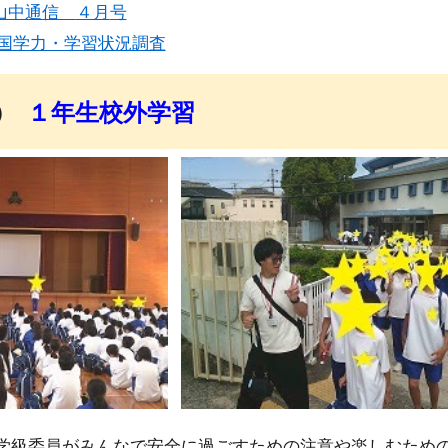
山中通信
４月
号
国学力・学習状況調査
)
１年生校外学習
学級委員がみんなで安全に過ごすための注意や楽しむため