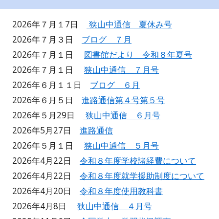
2026年７月１7日
狭山中通信
夏休み
号
2026年
７
月
３
日
ブログ
７
月
2026年７月１日
図書館だより 令和８年夏
号
2026年
７
月
１
日
狭山中通信
７
月号
2026年
６
月
１１
日
ブログ
６
月
2026年６月５日
進路通信第４号第５号
2026年５月
29
日
狭山中通信
６
月号
2026年5月2
7
日
進路通信
2026年
５
月１日
狭山中通信
５
月号
2026年4月22日
令和８年度学校諸経費について
2026年4月22日
令和８年度就学援助制度について
2026年4月20日
令和８年度使用教科書
2026年4月8日
狭山中通信
４月
号