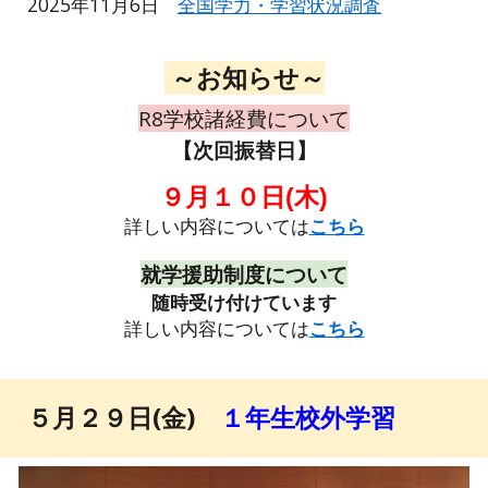
2025年11月6日
全国学力・学習状況調査
～お知らせ～
R8
学
校諸経費について
【
次
回振替日】
９月１０日(木)
詳しい内容については
こちら
就学援助制度について
随時受け付けています
詳しい内容については
こちら
５月２９日(金)
１年生校外学習