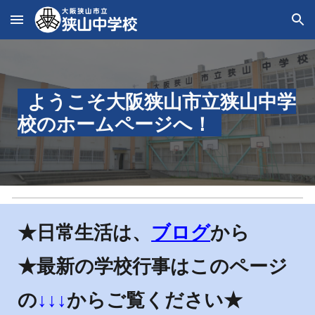
Skip to main content
Skip to navigation
ようこそ大阪狭山市立狭山中学
校のホームページへ！
★日常生活は、
ブログ
から
★最新の学校行事はこのページ
の
↓↓↓
からご覧ください★